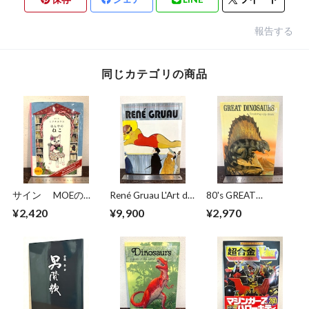
報告する
同じカテゴリの商品
サイン MOEのえ
René Gruau L'Art de
80's GREAT
ほん ほんやのね
la Publicité / The Art
DINOSAURS A Troll
¥2,420
¥9,900
¥2,970
こ ヒグチユウコ
of Advertising
Pop−Up Book