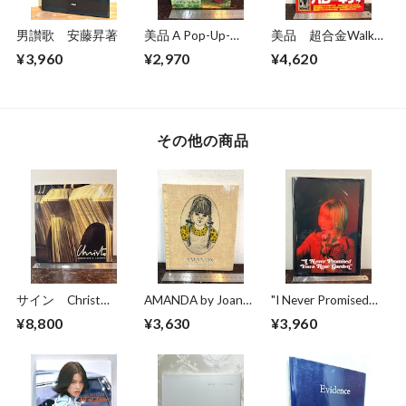
男讃歌 安藤昇著
美品 A Pop-Up-
美品 超合金Walkar
Book Dinosaurs
ウォーカー 超合金
¥3,960
¥2,970
¥4,620
Giants of the Earth
誕生40周年記念
その他の商品
サイン Christ
AMANDA by Joanne
"I Never Promised
DOMINIQUE
Isacc
You Rose Garden"
¥8,800
¥3,630
¥3,960
G.LAPORTE
CHLOE SHEPPARD