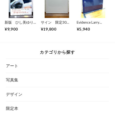
新版 ひし美ゆり子
サイン 限定30
Evidence Larry
写真集 All of
部 私家版 飯島
Sultan/Mike Mandel
¥9,900
¥19,800
¥5,940
Anne:2021
愛 カナリア 泣く
夜明け
カテゴリから探す
アート
写真集
デザイン
限定本