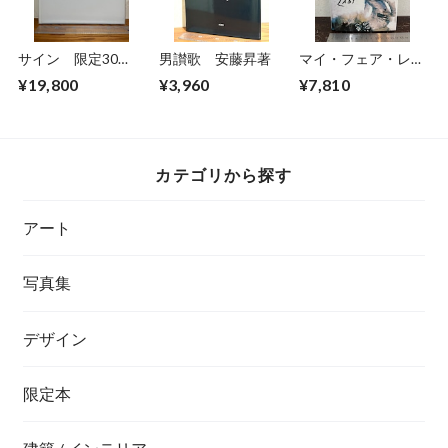
サイン 限定30
男讃歌 安藤昇著
マイ・フェア・レデ
部 私家版 飯島
ィ Cecil Beaton's
¥19,800
¥3,960
¥7,810
愛 カナリア 泣く
Fair Lady
夜明け
カテゴリから探す
アート
写真集
デザイン
限定本