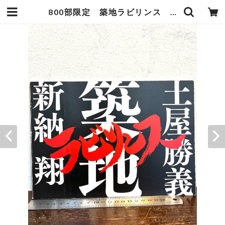
800部限定 築地ラビリンス 土屋勝義 新納翔 | zbooks