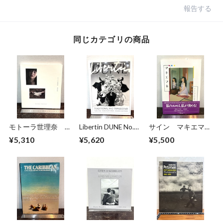
報告する
同じカテゴリの商品
モトーラ世理奈
Libertin DUNE No.5
サイン マキエマキ
撮影 沢渡朔
TRADITIONAL AND
作品集
¥5,310
¥5,620
¥5,500
TRANSCEND