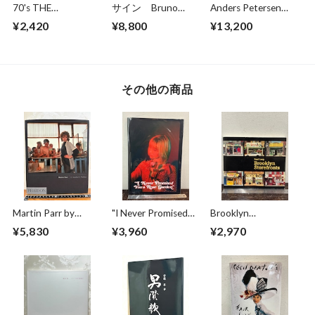
70's THE
サイン Bruno
Anders Petersen
CARIBBEAN
Bourel BUDAPEST
FOTOGRAFIER
¥2,420
¥8,800
¥13,200
1989-2014
Photographs 1966-
1996
その他の商品
Martin Parr by
"I Never Promised
Brooklyn
Sandra S.Phillips
You Rose Garden"
Storefronts Paul
¥5,830
¥3,960
¥2,970
CHLOE SHEPPARD
Lacy