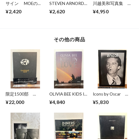
サイン MOEのえ
STEVEN ARNORD
川越美和写真集 夢
ほん ほんやのね
ANGELS OF NIGHT
だけ見てる
¥2,420
¥2,620
¥4,950
こ ヒグチユウコ
その他の商品
限定1500部
OLIVIA BEE KIDS IN
Icons by Oscar
DANIELLE DAX ダニ
LOVE
The works of
¥22,000
¥4,840
¥5,830
エル・ダックス写真
photographer Oscar
集
Abolafia