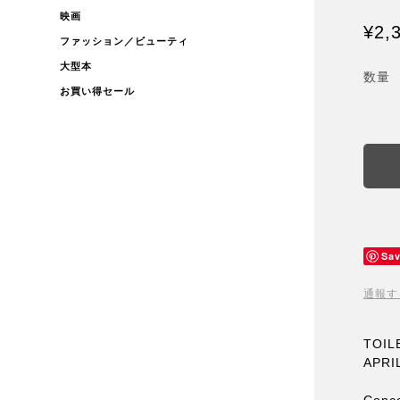
映画
¥2,
ファッション／ビューティ
大型本
数量
お買い得セール
Sa
通報す
TOIL
APRI