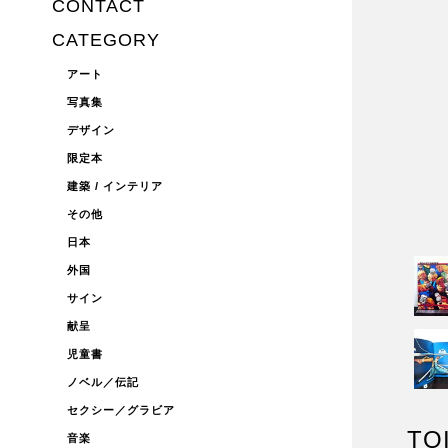
CONTACT
CATEGORY
アート
写真集
デザイン
限定本
建築 / インテリア
その他
日本
外国
サイン
献呈
児童書
ノベル／伝記
セクシー／グラビア
TO
音楽