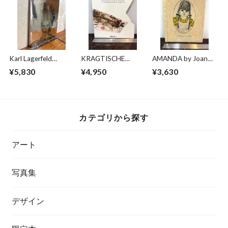
Karl Lagerfeld
KRAGTISCHE
AMANDA by Joanne
Amanda Harlech
Cantilever Tables
Isacc
¥5,830
¥4,950
¥3,630
VISIONS AND A
DECISION
カテゴリから探す
アート
写真集
デザイン