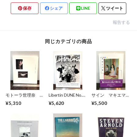
保存
シェア
LINE
ツイート
報告する
同じカテゴリの商品
モトーラ世理奈
Libertin DUNE No.5
サイン マキエマキ
撮影 沢渡朔
TRADITIONAL AND
作品集
¥5,310
¥5,620
¥5,500
TRANSCEND