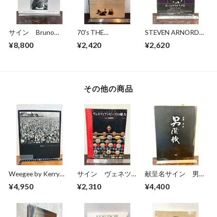
サイン Bruno
70's THE
STEVEN ARNORD
Bourel BUDAPEST
CARIBBEAN
ANGELS OF NIGHT
¥8,800
¥2,420
¥2,620
1989-2014
その他の商品
Weegee by Kerry
サイン ヴェネツィ
献呈名サイン 男讃
William Purcell
アンビーズの魅力
歌 安藤昇 著
¥4,950
¥2,310
¥4,400
監修・著 佐藤理恵