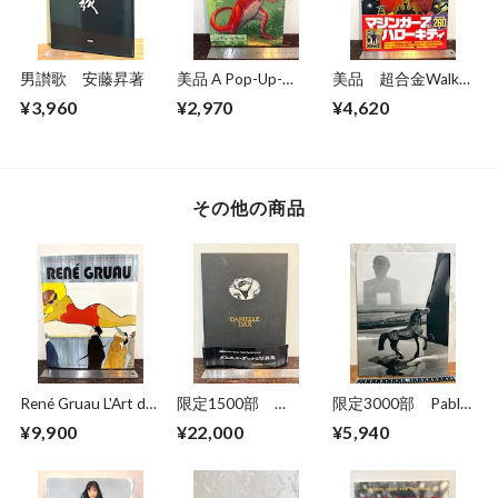
男讃歌 安藤昇著
美品 A Pop-Up-
美品 超合金Walkar
Book Dinosaurs
ウォーカー 超合金
¥3,960
¥2,970
¥4,620
Giants of the Earth
誕生40周年記念
その他の商品
René Gruau L'Art de
限定1500部
限定3000部 Pablo
la Publicité / The Art
DANIELLE DAX ダニ
Ortiz Monasterio
¥9,900
¥22,000
¥5,940
of Advertising
エル・ダックス写真
The Last City
集