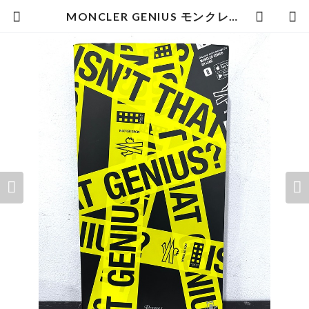
MONCLER GENIUS モンクレール ジニアス RIZZOLI NEWYORK | zbooks