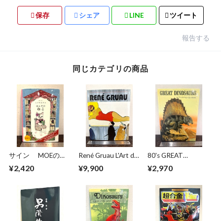
保存
シェア
LINE
ツイート
報告する
同じカテゴリの商品
サイン MOEのえ
René Gruau L'Art de
80's GREAT
ほん ほんやのね
la Publicité / The Art
DINOSAURS A Troll
¥2,420
¥9,900
¥2,970
こ ヒグチユウコ
of Advertising
Pop−Up Book