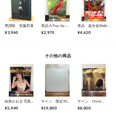
男讃歌 安藤昇著
美品 A Pop-Up-
美品 超合金Walkar
Book Dinosaurs
ウォーカー 超合金
¥3,960
¥2,970
¥4,620
Giants of the Earth
誕生40周年記念
その他の商品
由美かおる 写真
サイン 限定30
サイン Christ
集 週刊プレイボー
部 私家版 飯島
DOMINIQUE
¥5,940
¥19,800
¥8,800
イ特別編集
愛 カナリア 泣く
G.LAPORTE
夜明け