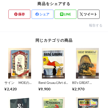
商品をシェアする
保存
シェア
LINE
ツイート
報告する
同じカテゴリの商品
サイン MOEのえ
René Gruau L'Art de
80's GREAT
ほん ほんやのね
la Publicité / The Art
DINOSAURS A Troll
¥2,420
¥9,900
¥2,970
こ ヒグチユウコ
of Advertising
Pop−Up Book