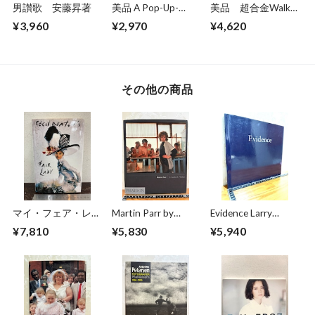
男讃歌 安藤昇著
美品 A Pop-Up-
美品 超合金Walkar
Book Dinosaurs
ウォーカー 超合金
¥3,960
¥2,970
¥4,620
Giants of the Earth
誕生40周年記念
その他の商品
マイ・フェア・レデ
Martin Parr by
Evidence Larry
ィ Cecil Beaton's
Sandra S.Phillips
Sultan/Mike Mandel
¥7,810
¥5,830
¥5,940
Fair Lady