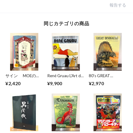
報告する
同じカテゴリの商品
サイン MOEのえ
René Gruau L'Art de
80's GREAT
ほん ほんやのね
la Publicité / The Art
DINOSAURS A Troll
¥2,420
¥9,900
¥2,970
こ ヒグチユウコ
of Advertising
Pop−Up Book