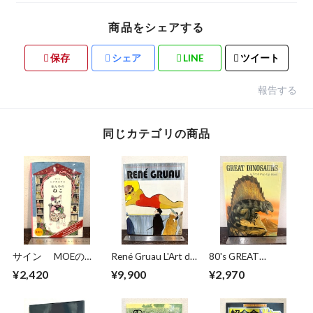
商品をシェアする
保存
シェア
LINE
ツイート
報告する
同じカテゴリの商品
サイン MOEのえ
René Gruau L'Art de
80's GREAT
ほん ほんやのね
la Publicité / The Art
DINOSAURS A Troll
¥2,420
¥9,900
¥2,970
こ ヒグチユウコ
of Advertising
Pop−Up Book