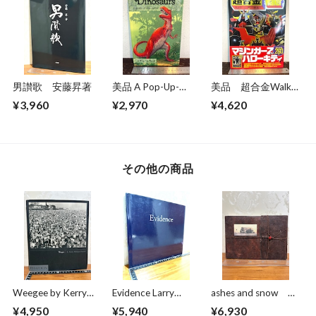
男讃歌 安藤昇著
美品 A Pop-Up-
美品 超合金Walkar
Book Dinosaurs
ウォーカー 超合金
¥3,960
¥2,970
¥4,620
Giants of the Earth
誕生40周年記念
その他の商品
Weegee by Kerry
Evidence Larry
ashes and snow
William Purcell
Sultan/Mike Mandel
photographs by
¥4,950
¥5,940
¥6,930