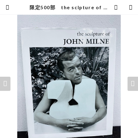
限定500部 the sclpture of JHON MILNE | zbooks