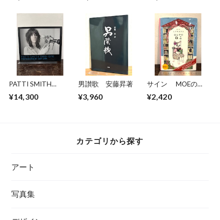
Gregory Colbert
PATTI SMITH
男讃歌 安藤昇著
サイン MOEのえ
1969-1976
ほん ほんやのね
¥14,300
¥3,960
¥2,420
PHOTOGRAPHS BY
こ ヒグチユウコ
JUDY LINN
カテゴリから探す
アート
写真集