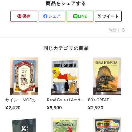
商品をシェアする
保存
シェア
LINE
ツイート
報告する
同じカテゴリの商品
サイン MOEのえ
René Gruau L'Art de
80's GREAT
ほん ほんやのね
la Publicité / The Art
DINOSAURS A Troll
¥2,420
¥9,900
¥2,970
こ ヒグチユウコ
of Advertising
Pop−Up Book