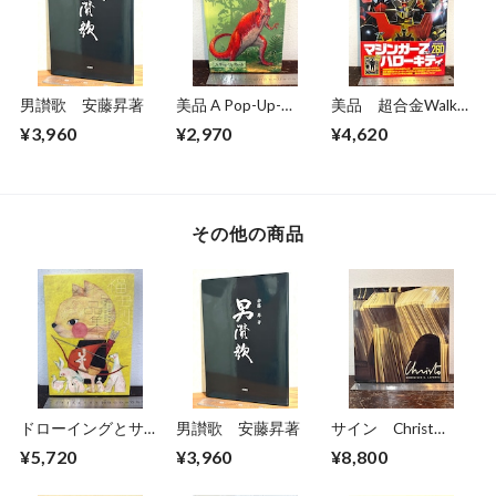
男讃歌 安藤昇著
美品 A Pop-Up-
美品 超合金Walkar
Book Dinosaurs
ウォーカー 超合金
¥3,960
¥2,970
¥4,620
Giants of the Earth
誕生40周年記念
その他の商品
ドローイングとサイ
男讃歌 安藤昇著
サイン Christ
ン 福田利之作品集
DOMINIQUE
¥5,720
¥3,960
¥8,800
2
G.LAPORTE