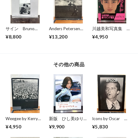
サイン Bruno
Anders Petersen
川越美和写真集 夢
Bourel BUDAPEST
FOTOGRAFIER
だけ見てる
¥8,800
¥13,200
¥4,950
1989-2014
Photographs 1966-
1996
その他の商品
Weegee by Kerry
新版 ひし美ゆり子
Icons by Oscar
William Purcell
写真集 All of
The works of
¥4,950
¥9,900
¥5,830
Anne:2021
photographer Oscar
Abolafia