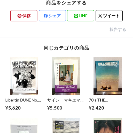
商品をシェアする
保存
シェア
LINE
ツイート
報告する
同じカテゴリの商品
Libertin DUNE No.5
サイン マキエマキ
70's THE
TRADITIONAL AND
作品集
CARIBBEAN
¥5,620
¥5,500
¥2,420
TRANSCEND