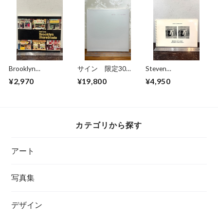
Brooklyn
サイン 限定30
Steven
Storefronts Paul
部 私家版 飯島
Schwartzman
¥2,970
¥19,800
¥4,950
Lacy
愛 カナリア 泣く
BODIES OF LIGHT
夜明け
INFRARED STEREO
NUDES
カテゴリから探す
アート
写真集
デザイン