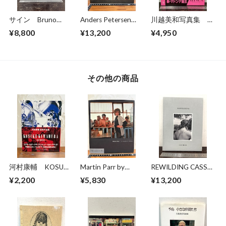
サイン Bruno
Anders Petersen
川越美和写真集 夢
Bourel BUDAPEST
FOTOGRAFIER
だけ見てる
¥8,800
¥13,200
¥4,950
1989-2014
Photographs 1966-
1996
その他の商品
河村康輔 KOSUKE
Martin Parr by
REWILDING CASS
KAWAMURA -
Sandra S.Phillips
BIRD
¥2,200
¥5,830
¥13,200
ARCHIVES-