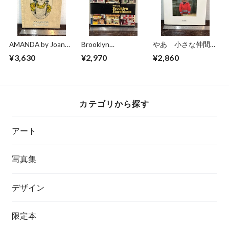
AMANDA by Joanne
Brooklyn
やあ 小さな仲間た
Isacc
Storefronts Paul
ち 石亀泰郎写真集
¥3,630
¥2,970
¥2,860
Lacy
カテゴリから探す
アート
写真集
デザイン
限定本