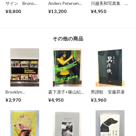
サイン Bruno
Anders Petersen
川越美和写真集 夢
Bourel BUDAPEST
FOTOGRAFIER
だけ見てる
¥8,800
¥13,200
¥4,950
1989-2014
Photographs 1966-
1996
その他の商品
Brooklyn
森下凛子+篠山紀
男讃歌 安藤昇著
Storefronts Paul
信 Accidents 15
¥2,970
¥4,950
¥3,960
Lacy