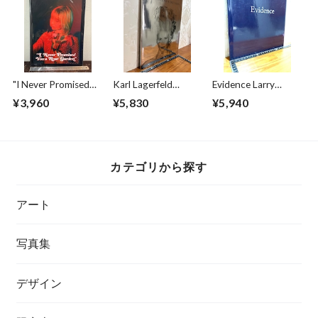
"I Never Promised
Karl Lagerfeld
Evidence Larry
You Rose Garden"
Amanda Harlech
Sultan/Mike Mandel
¥3,960
¥5,830
¥5,940
CHLOE SHEPPARD
VISIONS AND A
DECISION
カテゴリから探す
アート
写真集
デザイン