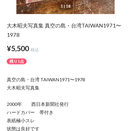
1
| 18
大木昭夫写真集 真空の島・台湾TAIWAN1971〜
1978
¥5,500
税込
残り1点
真空の島・台湾 TAIWAN1971〜1978
大木昭夫写真集
2000年 西日本新聞社発行
ハードカバー 帯付き
表紙極小スレ
状態は良好です