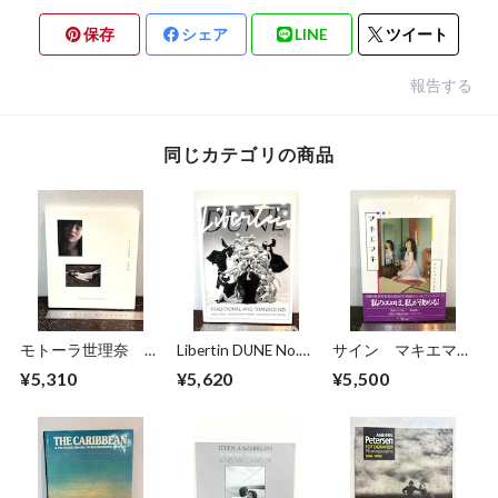
保存
シェア
LINE
ツイート
報告する
同じカテゴリの商品
モトーラ世理奈
Libertin DUNE No.5
サイン マキエマキ
撮影 沢渡朔
TRADITIONAL AND
作品集
¥5,310
¥5,620
¥5,500
TRANSCEND