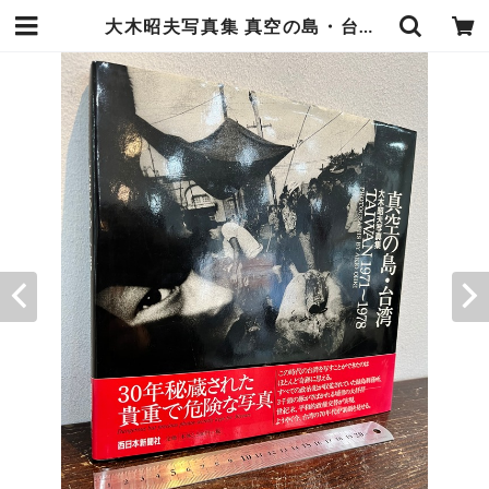
大木昭夫写真集 真空の島・台湾TAIWAN1971〜1978 | zbooks