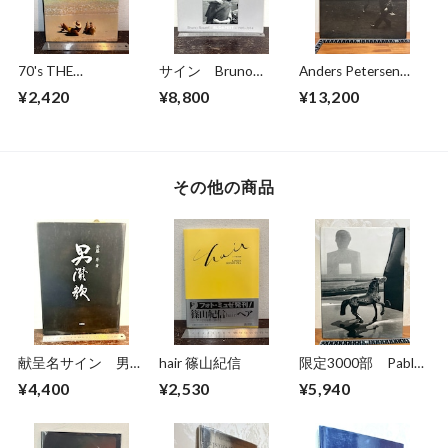
70's THE
サイン Bruno
Anders Petersen
CARIBBEAN
Bourel BUDAPEST
FOTOGRAFIER
¥2,420
¥8,800
¥13,200
1989-2014
Photographs 1966-
1996
その他の商品
献呈名サイン 男讃
hair 篠山紀信
限定3000部 Pablo
歌 安藤昇 著
Ortiz Monasterio
¥4,400
¥2,530
¥5,940
The Last City