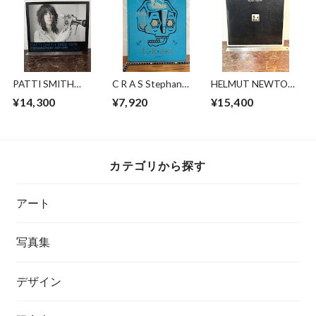
PATTI SMITH
C R A S Stephan
HELMUT NEWTON
1969-1976
Doitschinoff
Nuevas Imagenes
¥14,300
¥7,920
¥15,400
PHOTOGRAPHS BY
JUDY LINN
カテゴリから探す
アート
写真集
デザイン