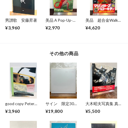
男讃歌 安藤昇著
美品 A Pop-Up-
美品 超合金Walkar
Book Dinosaurs
ウォーカー 超合金
¥3,960
¥2,970
¥4,620
Giants of the Earth
誕生40周年記念
その他の商品
good copy Peter
サイン 限定30
大木昭夫写真集 真
hendricks
部 私家版 飯島
空の島・台湾
¥3,960
¥19,800
¥5,500
愛 カナリア 泣く
TAIWAN1971〜
夜明け
1978