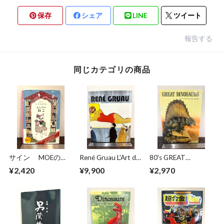
保存
シェア
LINE
ツイート
報告する
同じカテゴリの商品
サイン MOEのえ
René Gruau L'Art de
80's GREAT
ほん ほんやのね
la Publicité / The Art
DINOSAURS A Troll
¥2,420
¥9,900
¥2,970
こ ヒグチユウコ
of Advertising
Pop−Up Book