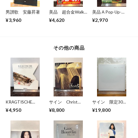
男讃歌 安藤昇著
美品 超合金Walkar
美品 A Pop-Up-
ウォーカー 超合金
Book Dinosaurs
¥3,960
¥4,620
¥2,970
誕生40周年記念
Giants of the Earth
その他の商品
KRAGTISCHE
サイン Christ
サイン 限定30
Cantilever Tables
DOMINIQUE
部 私家版 飯島
¥4,950
¥8,800
¥19,800
G.LAPORTE
愛 カナリア 泣く
夜明け