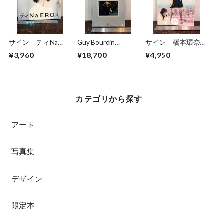
サイン ティNa
Guy Bourdin
サイン 橋本環奈
EROス BY KISHIN
Polaroids
夢の途中
¥3,960
¥18,700
¥4,950
玉城ティナ 篠山紀
信
カテゴリから探す
アート
写真集
デザイン
限定本