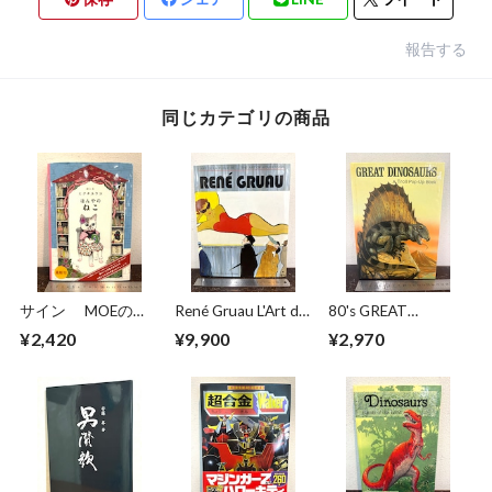
報告する
同じカテゴリの商品
サイン MOEのえ
René Gruau L'Art de
80's GREAT
ほん ほんやのね
la Publicité / The Art
DINOSAURS A Troll
¥2,420
¥9,900
¥2,970
こ ヒグチユウコ
of Advertising
Pop−Up Book