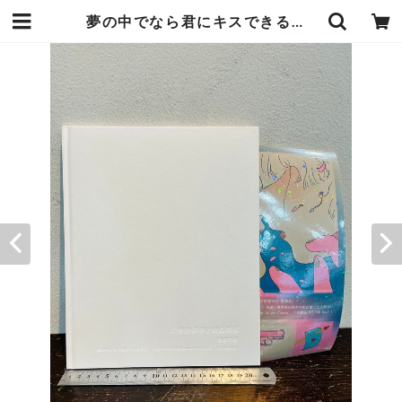
夢の中でなら君にキスできる 低級失誤 saitemise画集 | zbooks