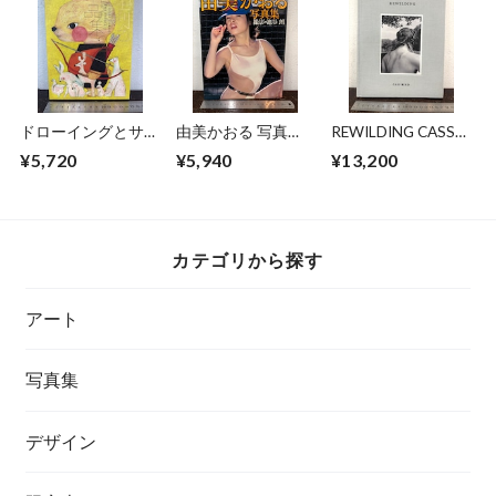
ドローイングとサイ
由美かおる 写真
REWILDING CASS
ン 福田利之作品集
集 週刊プレイボー
BIRD
¥5,720
¥5,940
¥13,200
2
イ特別編集
カテゴリから探す
アート
写真集
デザイン