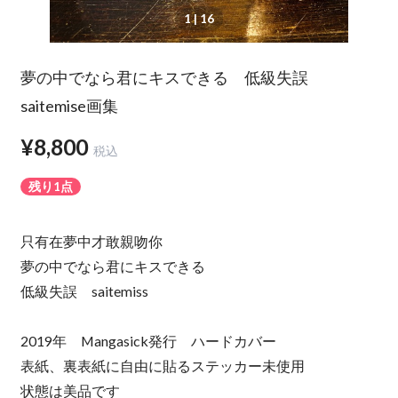
1
| 16
夢の中でなら君にキスできる 低級失誤
saitemise画集
¥8,800
税込
残り1点
只有在夢中才敢親吻你
夢の中でなら君にキスできる
低級失誤 saitemiss
2019年 Mangasick発行 ハードカバー
表紙、裏表紙に自由に貼るステッカー未使用
状態は美品です