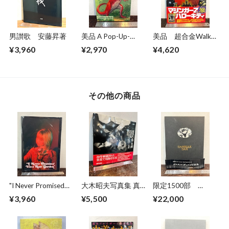
男讃歌 安藤昇著
美品 A Pop-Up-
美品 超合金Walkar
Book Dinosaurs
ウォーカー 超合金
¥3,960
¥2,970
¥4,620
Giants of the Earth
誕生40周年記念
その他の商品
"I Never Promised
大木昭夫写真集 真
限定1500部
You Rose Garden"
空の島・台湾
DANIELLE DAX ダニ
¥3,960
¥5,500
¥22,000
CHLOE SHEPPARD
TAIWAN1971〜
エル・ダックス写真
1978
集