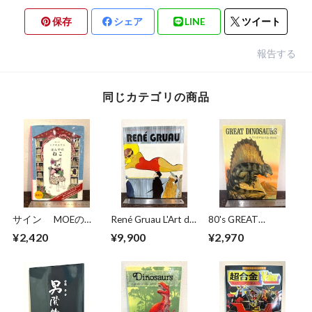
保存
シェア
LINE
ツイート
報告する
同じカテゴリの商品
サイン MOEのえ
René Gruau L'Art de
80's GREAT
ほん ほんやのね
la Publicité / The Art
DINOSAURS A Troll
¥2,420
¥9,900
¥2,970
こ ヒグチユウコ
of Advertising
Pop−Up Book