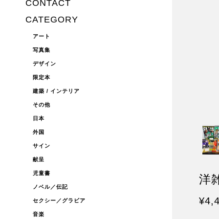
CONTACT
CATEGORY
アート
写真集
デザイン
限定本
建築 / インテリア
その他
日本
外国
サイン
献呈
児童書
洋雑
ノベル／伝記
¥4,
セクシー／グラビア
音楽