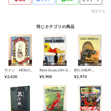
報告する
同じカテゴリの商品
サイン MOEのえ
René Gruau L'Art de
80's GREAT
ほん ほんやのね
la Publicité / The Art
DINOSAURS A Troll
¥2,420
¥9,900
¥2,970
こ ヒグチユウコ
of Advertising
Pop−Up Book