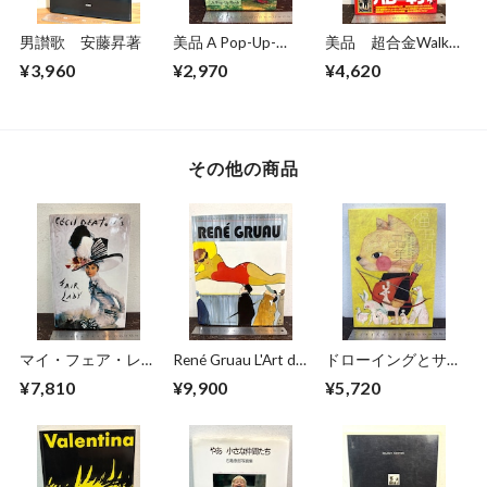
男讃歌 安藤昇著
美品 A Pop-Up-
美品 超合金Walkar
Book Dinosaurs
ウォーカー 超合金
¥3,960
¥2,970
¥4,620
Giants of the Earth
誕生40周年記念
その他の商品
マイ・フェア・レデ
René Gruau L'Art de
ドローイングとサイ
ィ Cecil Beaton's
la Publicité / The Art
ン 福田利之作品集
¥7,810
¥9,900
¥5,720
Fair Lady
of Advertising
2