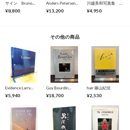
サイン Bruno
Anders Petersen
川越美和写真集 夢
Bourel BUDAPEST
FOTOGRAFIER
だけ見てる
¥8,800
¥13,200
¥4,950
1989-2014
Photographs 1966-
1996
その他の商品
Evidence Larry
Guy Bourdin
hair 篠山紀信
Sultan/Mike Mandel
Polaroids
¥5,940
¥18,700
¥2,530