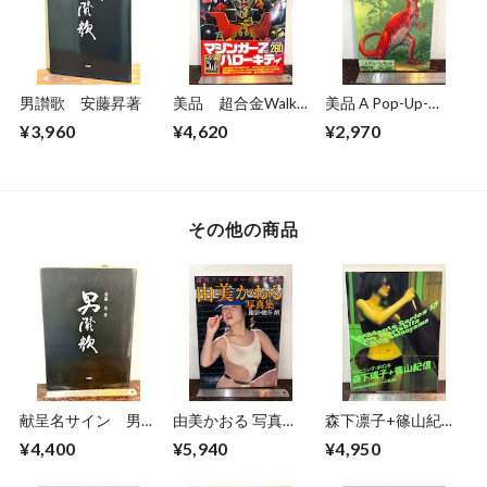
男讃歌 安藤昇著
美品 超合金Walkar
美品 A Pop-Up-
ウォーカー 超合金
Book Dinosaurs
¥3,960
¥4,620
¥2,970
誕生40周年記念
Giants of the Earth
その他の商品
献呈名サイン 男讃
由美かおる 写真
森下凛子+篠山紀
歌 安藤昇 著
集 週刊プレイボー
信 Accidents 15
¥4,400
¥5,940
¥4,950
イ特別編集