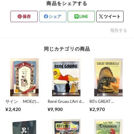
商品をシェアする
保存
シェア
LINE
ツイート
報告する
同じカテゴリの商品
サイン MOEのえ
René Gruau L'Art de
80's GREAT
ほん ほんやのね
la Publicité / The Art
DINOSAURS A Troll
¥2,420
¥9,900
¥2,970
こ ヒグチユウコ
of Advertising
Pop−Up Book