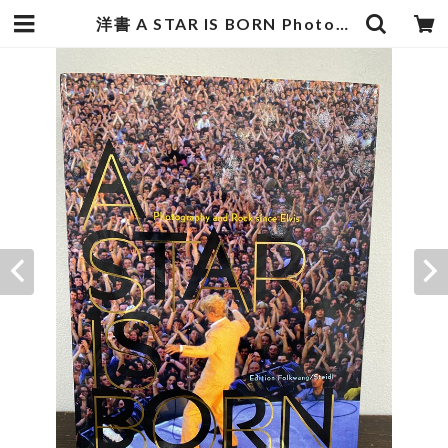
洋書 A STAR IS BORN Photography and Rock since Elvis | zbooks