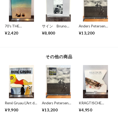
70's THE
サイン Bruno
Anders Petersen
CARIBBEAN
Bourel BUDAPEST
FOTOGRAFIER
¥2,420
¥8,800
¥13,200
1989-2014
Photographs 1966-
1996
その他の商品
René Gruau L'Art de
Anders Petersen
KRAGTISCHE
la Publicité / The Art
FOTOGRAFIER
Cantilever Tables
¥9,900
¥13,200
¥4,950
of Advertising
Photographs 1966-
1996