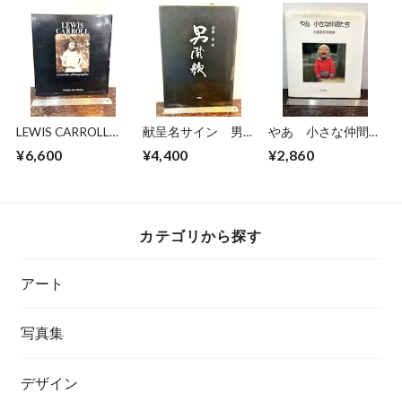
LEWIS CARROLL
献呈名サイン 男讃
やあ 小さな仲間た
victorian
歌 安藤昇 著
ち 石亀泰郎写真集
¥6,600
¥4,400
¥2,860
photographer
カテゴリから探す
アート
写真集
デザイン