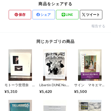
商品をシェアする
保存
シェア
LINE
ツイート
報告する
同じカテゴリの商品
モトーラ世理奈
Libertin DUNE No.5
サイン マキエマキ
撮影 沢渡朔
TRADITIONAL AND
作品集
¥5,310
¥5,620
¥5,500
TRANSCEND