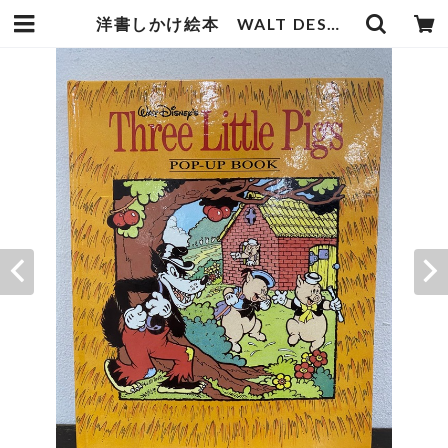
洋書しかけ絵本 WALT DESNEY'S THREE LITTLE PIGS pop-up book | zbooks