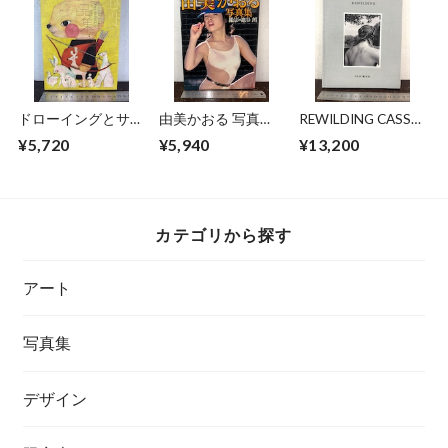
ドローイングとサイ
由美かおる 写真
REWILDING CASS
ン 福田利之作品集
集 週刊プレイボー
BIRD
¥5,720
¥5,940
¥13,200
2
イ特別編集
カテゴリから探す
アート
写真集
デザイン