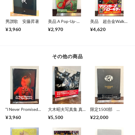
男讃歌 安藤昇著
美品 A Pop-Up-
美品 超合金Walkar
Book Dinosaurs
ウォーカー 超合金
¥3,960
¥2,970
¥4,620
Giants of the Earth
誕生40周年記念
その他の商品
"I Never Promised
大木昭夫写真集 真
限定1500部
You Rose Garden"
空の島・台湾
DANIELLE DAX ダニ
¥3,960
¥5,500
¥22,000
CHLOE SHEPPARD
TAIWAN1971〜
エル・ダックス写真
1978
集