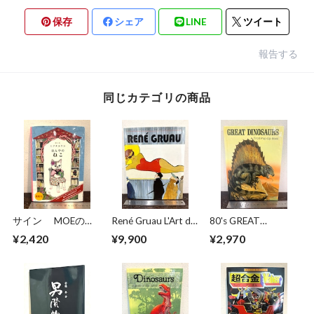
保存
シェア
LINE
ツイート
報告する
同じカテゴリの商品
サイン MOEのえ
René Gruau L'Art de
80's GREAT
ほん ほんやのね
la Publicité / The Art
DINOSAURS A Troll
¥2,420
¥9,900
¥2,970
こ ヒグチユウコ
of Advertising
Pop−Up Book