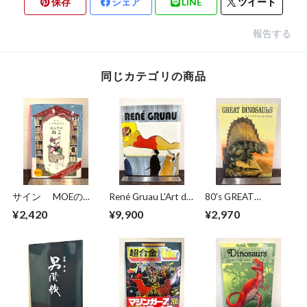
保存
シェア
LINE
ツイート
報告する
同じカテゴリの商品
サイン MOEのえ
René Gruau L'Art de
80's GREAT
ほん ほんやのね
la Publicité / The Art
DINOSAURS A Troll
¥2,420
¥9,900
¥2,970
こ ヒグチユウコ
of Advertising
Pop−Up Book