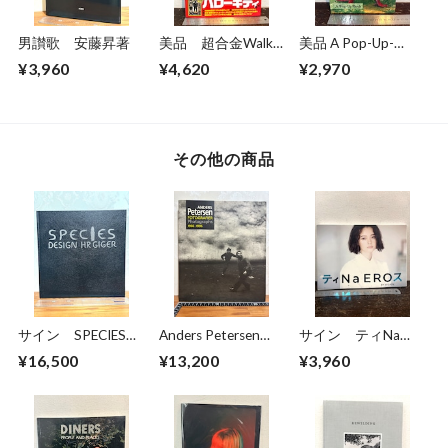
男讃歌 安藤昇著
美品 超合金Walkar
美品 A Pop-Up-
ウォーカー 超合金
Book Dinosaurs
¥3,960
¥4,620
¥2,970
誕生40周年記念
Giants of the Earth
その他の商品
サイン SPECIES
Anders Petersen
サイン ティNa
DESIGN HR GIGER
FOTOGRAFIER
EROス BY KISHIN
¥16,500
¥13,200
¥3,960
Photographs 1966-
玉城ティナ 篠山紀
1996
信