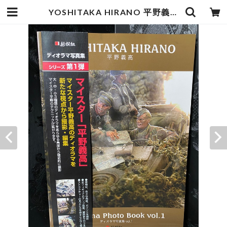
YOSHITAKA HIRANO 平野義高 ディオラマ写真集 Vol.1 | zbooks