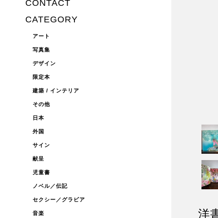
CONTACT
CATEGORY
アート
写真集
デザイン
限定本
建築 / インテリア
その他
日本
外国
サイン
献呈
児童書
ノベル／伝記
セクシー／グラビア
洋書
音楽