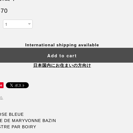
870
International shipping available
Add to cart
日本国内にお住まいの方向け
ve
る
OSE BLEUE
E DE MARYVONNE BAZIN
STRE PAR BOIRY