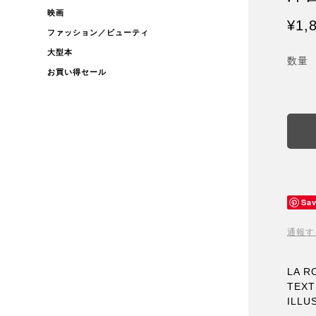
映画
¥1,
ファッション／ビューティ
大型本
数量
お買い得セール
Sa
通報す
LA R
TEXT
ILLU