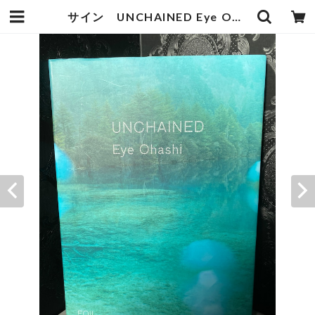
サイン UNCHAINED Eye Ohashi 大橋 愛写真集 | zbooks