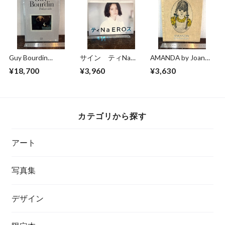
Guy Bourdin
サイン ティNa
AMANDA by Joanne
Polaroids
EROス BY KISHIN
Isacc
¥18,700
¥3,960
¥3,630
玉城ティナ 篠山紀
信
カテゴリから探す
アート
写真集
デザイン