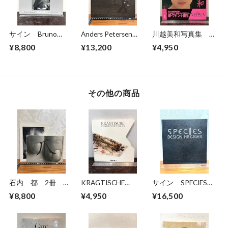
サイン Bruno
Anders Petersen
川越美和写真集 夢
Bourel BUDAPEST
FOTOGRAFIER
だけ見てる
¥8,800
¥13,200
¥4,950
1989-2014
Photographs 1966-
1996
その他の商品
石内 都 2冊
KRAGTISCHE
サイン SPECIES
爪/手・足・肉・体
Cantilever Tables
DESIGN HR GIGER
¥8,800
¥4,950
¥16,500
Hiromi 1955