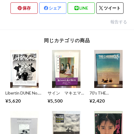
保存
シェア
LINE
ツイート
報告する
同じカテゴリの商品
Libertin DUNE No.5
サイン マキエマキ
70's THE
TRADITIONAL AND
作品集
CARIBBEAN
¥5,620
¥5,500
¥2,420
TRANSCEND