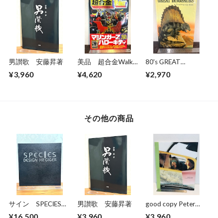
男讃歌 安藤昇著
美品 超合金Walkar
80's GREAT
ウォーカー 超合金
DINOSAURS A Troll
¥3,960
¥4,620
¥2,970
誕生40周年記念
Pop−Up Book
その他の商品
サイン SPECIES
男讃歌 安藤昇著
good copy Peter
DESIGN HR GIGER
hendricks
¥16,500
¥3,960
¥3,960