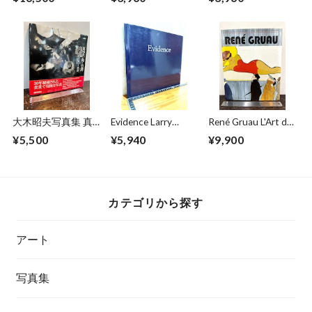
大木昭夫写真集 真
Evidence Larry
René Gruau L'Art de
空の島・台湾
Sultan/Mike Mandel
la Publicité / The Art
¥5,500
¥5,940
¥9,900
TAIWAN1971〜
of Advertising
1978
カテゴリから探す
アート
写真集