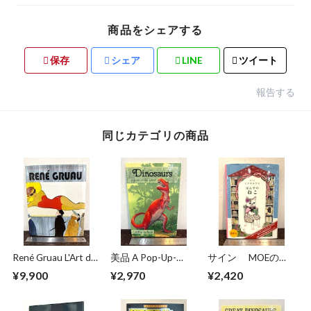
商品をシェアする
保存
シェア
LINE
ツイート
報告する
同じカテゴリの商品
René Gruau L'Art de
美品 A Pop-Up-
サイン MOEのえ
la Publicité / The Art
Book Dinosaurs
ほん ほんやのね
¥9,900
¥2,970
¥2,420
of Advertising
Giants of the Earth
こ ヒグチユウコ