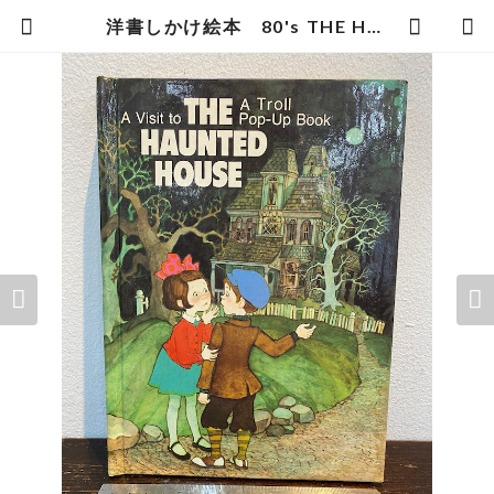
洋書しかけ絵本 80's THE HAUNTED HOUSE A pop-up book | zbooks