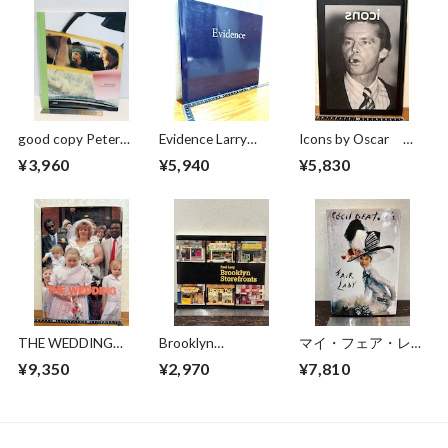
good copy Peter
Evidence Larry
Icons by Oscar
hendricks
Sultan/Mike Mandel
The works of
¥3,960
¥5,940
¥5,830
photographer Oscar
Abolafia
THE WEDDING
Brooklyn
マイ・フェア・レデ
PHOTOGRAPHS BY
Storefronts Paul
ィ Cecil Beaton's
¥9,350
¥2,970
¥7,810
NICK
Lacy
Fair Lady
WAPLINGTON