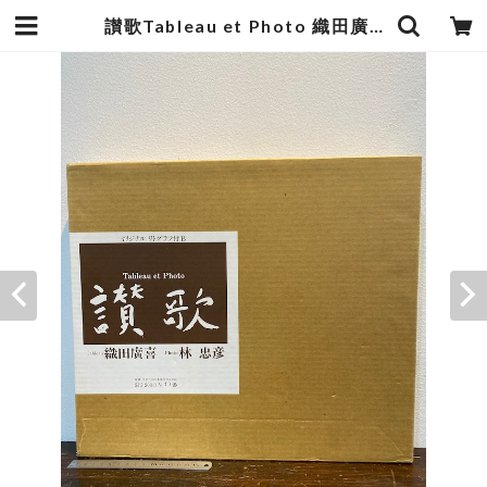
讃歌Tableau et Photo 織田廣喜 林忠彦 リトグラフなし 限定200の内19番 | zbooks