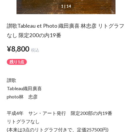
1
| 14
讃歌Tableau et Photo 織田廣喜 林忠彦 リトグラフ
なし 限定200の内19番
¥8,800
税込
残り1点
讃歌
Tableau織田廣喜
photo林 忠彦
平成4年 サン・アート発行 限定200部の内19番
リトグラフなし
(本来は3点のリトグラフ付きで、定価257500円)