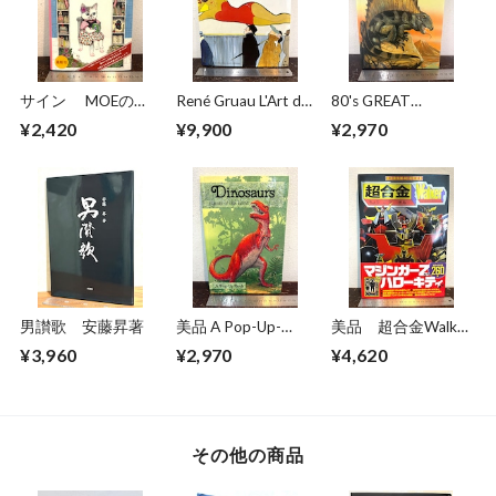
サイン MOEのえ
René Gruau L'Art de
80's GREAT
ほん ほんやのね
la Publicité / The Art
DINOSAURS A Troll
¥2,420
¥9,900
¥2,970
こ ヒグチユウコ
of Advertising
Pop−Up Book
男讃歌 安藤昇著
美品 A Pop-Up-
美品 超合金Walkar
Book Dinosaurs
ウォーカー 超合金
¥3,960
¥2,970
¥4,620
Giants of the Earth
誕生40周年記念
その他の商品