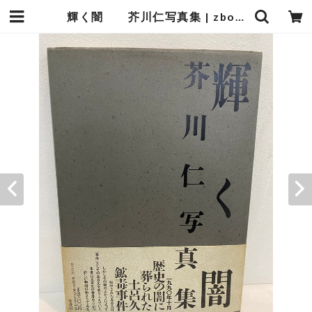
輝く闇 芥川仁写真集 | zbooks