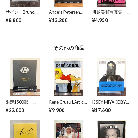
サイン Bruno
Anders Petersen
川越美和写真集 夢
Bourel BUDAPEST
FOTOGRAFIER
だけ見てる
¥8,800
¥13,200
¥4,950
1989-2014
Photographs 1966-
1996
その他の商品
限定1500部
René Gruau L'Art de
ISSEY MIYAKE BY
DANIELLE DAX ダニ
la Publicité / The Art
IRVING PENN 1991-
¥22,000
¥9,900
¥17,600
エル・ダックス写真
of Advertising
92
集