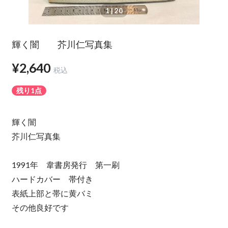
1
| 20
輝く闇 芥川仁写真集
¥2,640
税込
残り1点
輝く闇
芥川仁写真集
1991年 韋書房発行 第一刷
ハードカバー 帯付き
表紙上部と帯に黄バミ
その他良好です