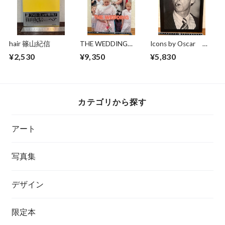
hair 篠山紀信
THE WEDDING
Icons by Oscar
PHOTOGRAPHS BY
The works of
¥2,530
¥9,350
¥5,830
NICK
photographer Oscar
WAPLINGTON
Abolafia
カテゴリから探す
アート
写真集
デザイン
限定本