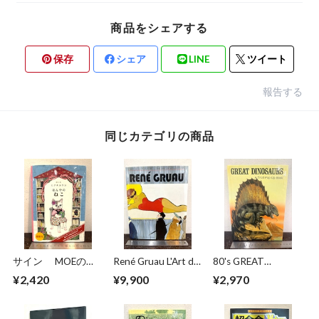
商品をシェアする
保存
シェア
LINE
ツイート
報告する
同じカテゴリの商品
サイン MOEのえ
René Gruau L'Art de
80's GREAT
ほん ほんやのね
la Publicité / The Art
DINOSAURS A Troll
¥2,420
¥9,900
¥2,970
こ ヒグチユウコ
of Advertising
Pop−Up Book