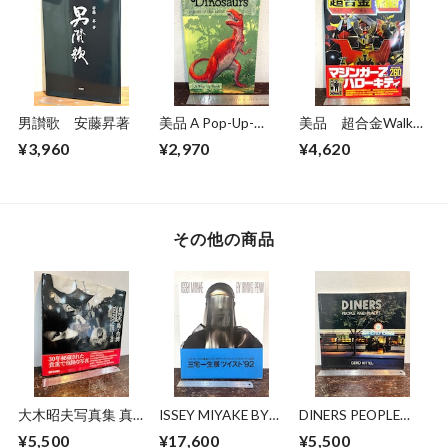
男讃歌 安藤昇著
美品 A Pop-Up-
美品 超合金Walkar
Book Dinosaurs
ウォーカー 超合金
¥3,960
¥2,970
¥4,620
Giants of the Earth
誕生40周年記念
その他の商品
大木昭夫写真集 真
ISSEY MIYAKE BY
DINERS PEOPLE
空の島・台湾
IRVING PENN 1991-
AND PLACES
¥5,500
¥17,600
¥5,500