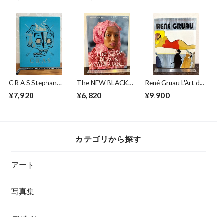
TAIWAN1971〜
92
1978
C R A S Stephan
The NEW BLACK
René Gruau L'Art de
Doitschinoff
VANGUARD
la Publicité / The Art
¥7,920
¥6,820
¥9,900
of Advertising
カテゴリから探す
アート
写真集