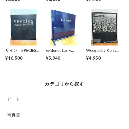
Hiromi 1955
サイン SPECIES
Evidence Larry
Weegee by Kerry
DESIGN HR GIGER
Sultan/Mike Mandel
William Purcell
¥16,500
¥5,940
¥4,950
カテゴリから探す
アート
写真集