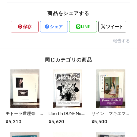
商品をシェアする
保存
シェア
LINE
ツイート
報告する
同じカテゴリの商品
モトーラ世理奈
Libertin DUNE No.5
サイン マキエマキ
撮影 沢渡朔
TRADITIONAL AND
作品集
¥5,310
¥5,620
¥5,500
TRANSCEND