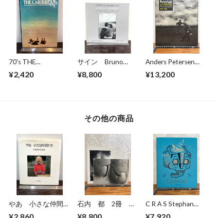
70's THE
サイン Bruno
Anders Petersen
CARIBBEAN
Bourel BUDAPEST
FOTOGRAFIER
¥2,420
¥8,800
¥13,200
1989-2014
Photographs 1966-
1996
その他の商品
やあ 小さな仲間た
石内 都 2冊
C R A S Stephan
ち 石亀泰郎写真集
爪/手・足・肉・体
Doitschinoff
¥2,860
¥8,800
¥7,920