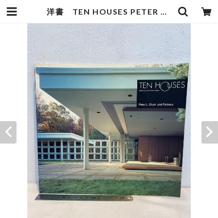
洋書 TEN HOUSES PETER Ｌ.GLUCK AND PARTNERS | zbooks