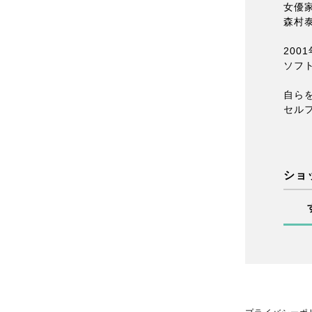
女優
森村
200
ソフ
自ら
セル
ショ