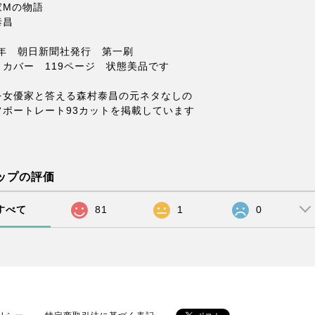
家Mの物語
泰昌
1年 朝日新聞社発行 第一刷
トカバー 119ページ 状態美品です
を女優家と答える森村泰昌の元ネタなしの
フポートレート93カットを掲載しています
ップの評価
すべて
81
1
0