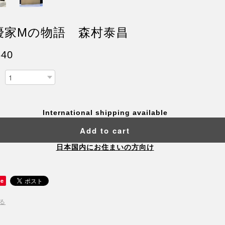
優家Mの物語 森村泰昌
640
International shipping available
Add to cart
日本国内にお住まいの方向け
ve
る