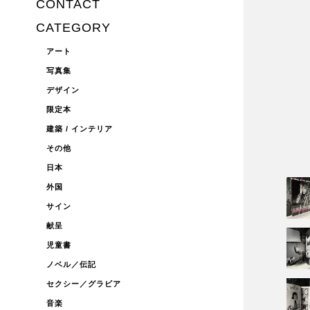
CONTACT
CATEGORY
アート
写真集
デザイン
限定本
建築 / インテリア
その他
日本
外国
サイン
献呈
児童書
ノベル／伝記
セクシー／グラビア
音楽