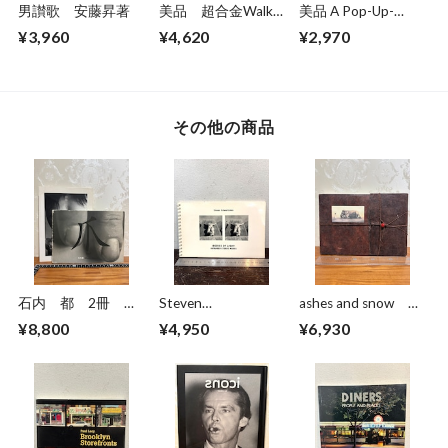
男讃歌 安藤昇著
美品 超合金Walkar
美品 A Pop-Up-
ウォーカー 超合金
Book Dinosaurs
¥3,960
¥4,620
¥2,970
誕生40周年記念
Giants of the Earth
その他の商品
石内 都 2冊
Steven
ashes and snow
爪/手・足・肉・体
Schwartzman
photographs by
¥8,800
¥4,950
¥6,930
Hiromi 1955
BODIES OF LIGHT
Gregory Colbert
INFRARED STEREO
NUDES