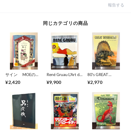
報告する
同じカテゴリの商品
サイン MOEのえ
René Gruau L'Art de
80's GREAT
ほん ほんやのね
la Publicité / The Art
DINOSAURS A Troll
¥2,420
¥9,900
¥2,970
こ ヒグチユウコ
of Advertising
Pop−Up Book