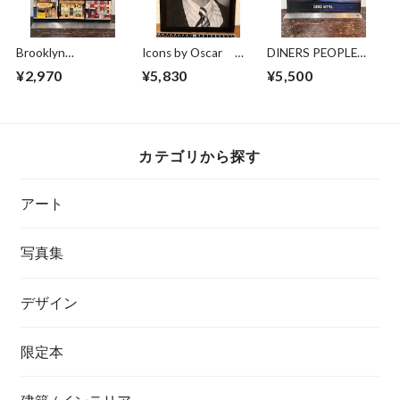
Brooklyn
Icons by Oscar
DINERS PEOPLE
Storefronts Paul
The works of
AND PLACES
¥2,970
¥5,830
¥5,500
Lacy
photographer Oscar
Abolafia
カテゴリから探す
アート
写真集
デザイン
限定本