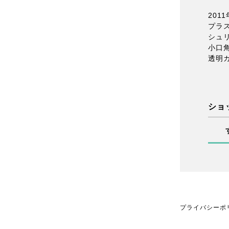
201
プラ
シュ
小口
透明
ショ
プライバシーポ