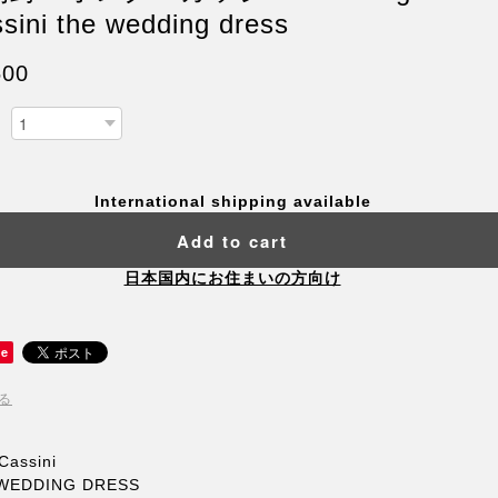
sini the wedding dress
500
International shipping available
Add to cart
日本国内にお住まいの方向け
ve
る
Cassini
WEDDING DRESS