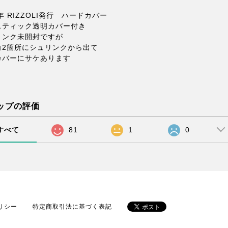
1年 RIZZOLI発行 ハードカバー
スティック透明カバー付き
リンク未開封ですが
角2箇所にシュリンクから出て
カバーにサケあります
ップの評価
すべて
81
1
0
リシー
特定商取引法に基づく表記