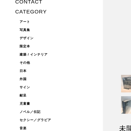
CONTACT
CATEGORY
アート
写真集
デザイン
限定本
建築 / インテリア
その他
日本
外国
サイン
献呈
児童書
ノベル／伝記
セクシー／グラビア
未
音楽