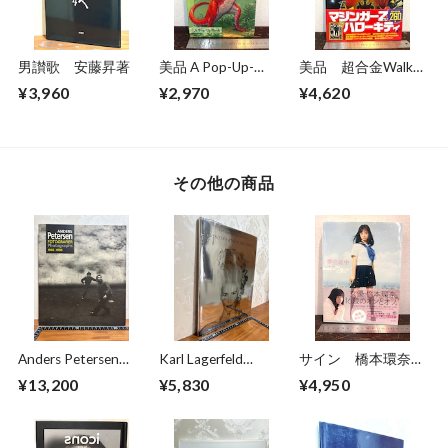
男讃歌 安藤昇著
美品 A Pop-Up-
美品 超合金Walkar
Book Dinosaurs
ウォーカー 超合金
¥3,960
¥2,970
¥4,620
Giants of the Earth
誕生40周年記念
その他の商品
Anders Petersen
Karl Lagerfeld
サイン 橋本環奈
FOTOGRAFIER
Amanda Harlech
夢の途中
¥13,200
¥5,830
¥4,950
Photographs 1966-
VISIONS AND A
1996
DECISION