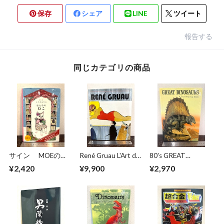
保存
シェア
LINE
ツイート
報告する
同じカテゴリの商品
サイン MOEのえ
René Gruau L'Art de
80's GREAT
ほん ほんやのね
la Publicité / The Art
DINOSAURS A Troll
¥2,420
¥9,900
¥2,970
こ ヒグチユウコ
of Advertising
Pop−Up Book