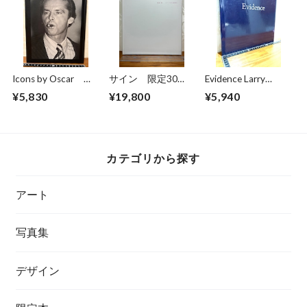
Icons by Oscar
サイン 限定30
Evidence Larry
The works of
部 私家版 飯島
Sultan/Mike Mandel
¥5,830
¥19,800
¥5,940
photographer Oscar
愛 カナリア 泣く
Abolafia
夜明け
カテゴリから探す
アート
写真集
デザイン