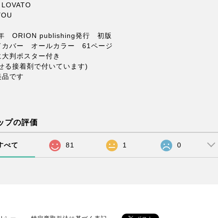
 LOVATO
YOU
年 ORION publishing発行 初版
ドカバー オールカラー 61ページ
に大判ポスター付き
がせる接着剤で付いています)
美品です
ップの評価
すべて
81
1
0