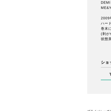
DEMI
ME&
2009
ハー
巻末
(剥
状態
ショ