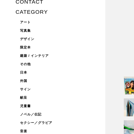
CONTACT
CATEGORY
アート
写真集
デザイン
限定本
建築 / インテリア
その他
日本
外国
サイン
献呈
児童書
ノベル／伝記
セクシー／グラビア
音楽