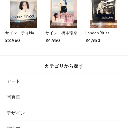
サイン ティNa
サイン 橋本環奈
London Blues
EROス BY KISHIN
夢の途中
NOBBY CLARK
¥3,960
¥4,950
¥4,950
玉城ティナ 篠山紀
信
カテゴリから探す
アート
写真集
デザイン