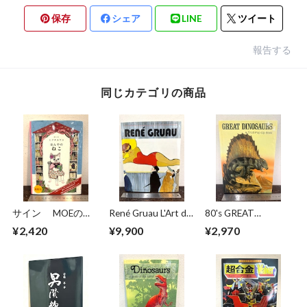
保存
シェア
LINE
ツイート
報告する
同じカテゴリの商品
サイン MOEのえ
René Gruau L'Art de
80's GREAT
ほん ほんやのね
la Publicité / The Art
DINOSAURS A Troll
¥2,420
¥9,900
¥2,970
こ ヒグチユウコ
of Advertising
Pop−Up Book