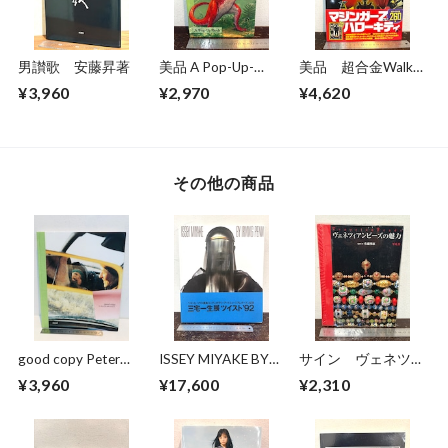
男讃歌 安藤昇著
美品 A Pop-Up-
美品 超合金Walkar
Book Dinosaurs
ウォーカー 超合金
¥3,960
¥2,970
¥4,620
Giants of the Earth
誕生40周年記念
その他の商品
good copy Peter
ISSEY MIYAKE BY
サイン ヴェネツィ
hendricks
IRVING PENN 1991-
アンビーズの魅力
¥3,960
¥17,600
¥2,310
92
監修・著 佐藤理恵