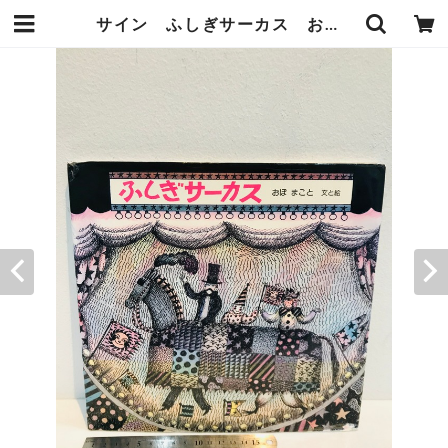
サイン ふしぎサーカス おぼまこと | zbooks