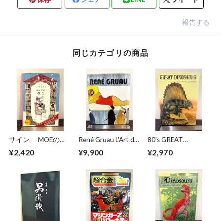
報告する
同じカテゴリの商品
サイン MOEのえ
René Gruau L'Art de
80's GREAT
ほん ほんやのね
la Publicité / The Art
DINOSAURS A Troll
¥2,420
¥9,900
¥2,970
こ ヒグチユウコ
of Advertising
Pop−Up Book