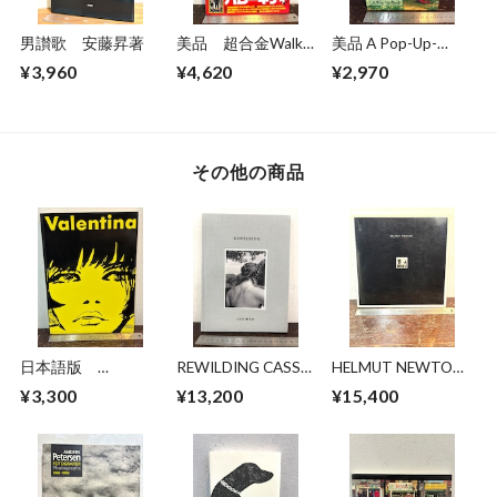
男讃歌 安藤昇著
美品 超合金Walkar
美品 A Pop-Up-
ウォーカー 超合金
Book Dinosaurs
¥3,960
¥4,620
¥2,970
誕生40周年記念
Giants of the Earth
その他の商品
日本語版
REWILDING CASS
HELMUT NEWTON
Valentina GUIDO
BIRD
Nuevas Imagenes
¥3,300
¥13,200
¥15,400
CREPAX