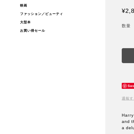
映画
¥2,
ファッション／ビューティ
大型本
数量
お買い得セール
Sa
通報す
Harr
and t
a del