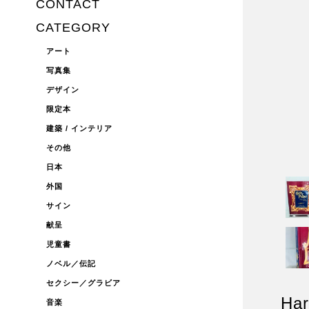
CONTACT
CATEGORY
アート
写真集
デザイン
限定本
建築 / インテリア
その他
日本
外国
サイン
献呈
児童書
ノベル／伝記
セクシー／グラビア
Har
音楽