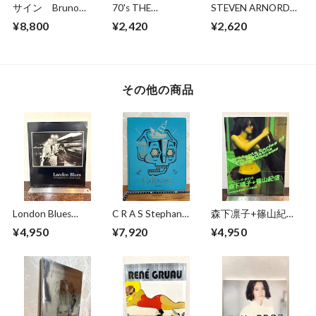
サイン Bruno
70's THE
STEVEN ARNORD
Bourel BUDAPEST
CARIBBEAN
ANGELS OF NIGHT
¥8,800
¥2,420
¥2,620
1989-2014
その他の商品
London Blues
C R A S Stephan
森下凛子+篠山紀
NOBBY CLARK
Doitschinoff
信 Accidents 15
¥4,950
¥7,920
¥4,950