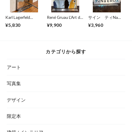
Karl Lagerfeld
René Gruau L'Art de
サイン ティNa
Amanda Harlech
la Publicité / The Art
EROス BY KISHIN
¥5,830
¥9,900
¥3,960
VISIONS AND A
of Advertising
玉城ティナ 篠山紀
DECISION
信
カテゴリから探す
アート
写真集
デザイン
限定本