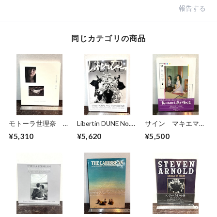
報告する
同じカテゴリの商品
モトーラ世理奈
Libertin DUNE No.5
サイン マキエマキ
撮影 沢渡朔
TRADITIONAL AND
作品集
¥5,310
¥5,620
¥5,500
TRANSCEND