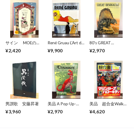
サイン MOEのえ
René Gruau L'Art de
80's GREAT
ほん ほんやのね
la Publicité / The Art
DINOSAURS A Troll
¥2,420
¥9,900
¥2,970
こ ヒグチユウコ
of Advertising
Pop−Up Book
男讃歌 安藤昇著
美品 A Pop-Up-
美品 超合金Walkar
Book Dinosaurs
ウォーカー 超合金
¥3,960
¥2,970
¥4,620
Giants of the Earth
誕生40周年記念