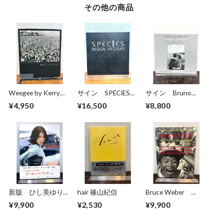
その他の商品
Weegee by Kerry
サイン SPECIES
サイン Bruno
William Purcell
DESIGN HR GIGER
Bourel BUDAPEST
¥4,950
¥16,500
¥8,800
1989-2014
新版 ひし美ゆり子
hair 篠山紀信
Bruce Weber
写真集 All of
VIETNAM
¥9,900
¥2,530
¥9,900
Anne:2021