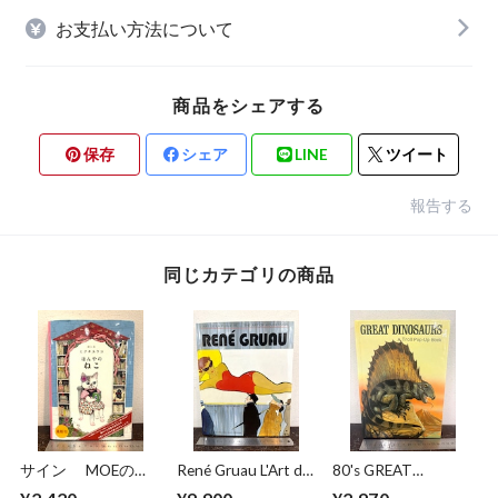
お支払い方法について
商品をシェアする
保存
シェア
LINE
ツイート
報告する
同じカテゴリの商品
サイン MOEのえ
René Gruau L'Art de
80's GREAT
ほん ほんやのね
la Publicité / The Art
DINOSAURS A Troll