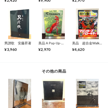
¥2,420
¥9,900
¥2,970
こ ヒグチユウコ
of Advertising
Pop−Up Book
男讃歌 安藤昇著
美品 A Pop-Up-
美品 超合金Walkar
Book Dinosaurs
ウォーカー 超合金
¥3,960
¥2,970
¥4,620
Giants of the Earth
誕生40周年記念
その他の商品