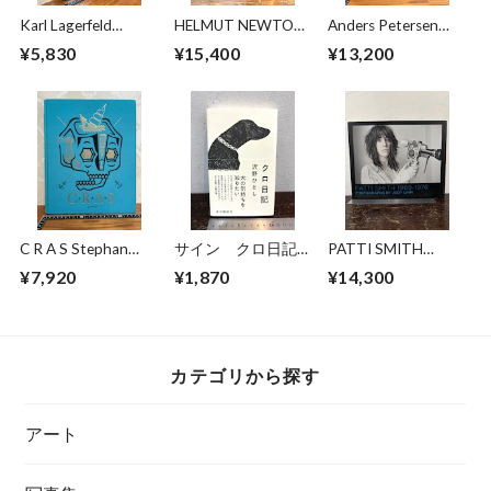
Karl Lagerfeld
HELMUT NEWTON
Anders Petersen
Amanda Harlech
Nuevas Imagenes
FOTOGRAFIER
¥5,830
¥15,400
¥13,200
VISIONS AND A
Photographs 1966-
DECISION
1996
C R A S Stephan
サイン クロ日記
PATTI SMITH
Doitschinoff
沢野ひとし
1969-1976
¥7,920
¥1,870
¥14,300
PHOTOGRAPHS BY
JUDY LINN
カテゴリから探す
アート