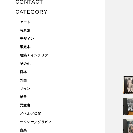
CONTACT
CATEGORY
アート
写真集
デザイン
限定本
建築 / インテリア
その他
日本
外国
サイン
献呈
児童書
ノベル／伝記
セクシー／グラビア
音楽