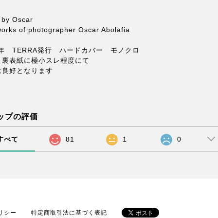
s by Oscar
orks of photographer Oscar Abolafia
8年 TERRA発行 ハードカバー モノクロ
、裏表紙に極小スレ程度にて
は良好となります
ップの評価
すべて
81
1
0
リシー
特定商取引法に基づく表記