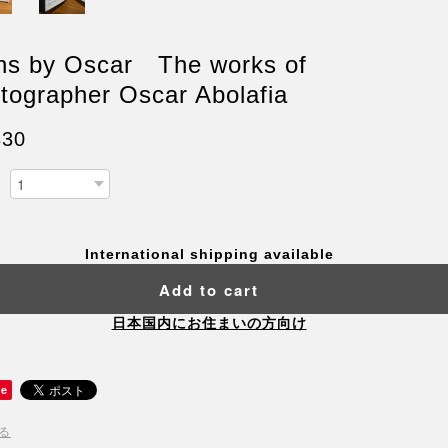
ns by Oscar The works of
tographer Oscar Abolafia
830
International shipping available
Add to cart
日本国内にお住まいの方向け
ve
る