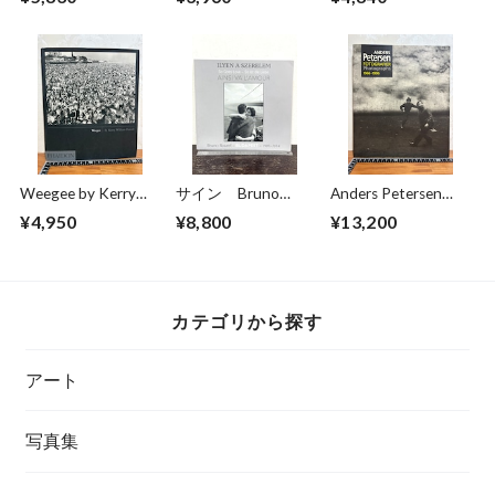
photographer Oscar
CHLOE SHEPPARD
Abolafia
Weegee by Kerry
サイン Bruno
Anders Petersen
William Purcell
Bourel BUDAPEST
FOTOGRAFIER
¥4,950
¥8,800
¥13,200
1989-2014
Photographs 1966-
1996
カテゴリから探す
アート
写真集