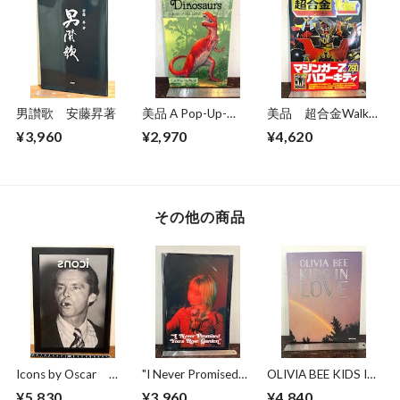
男讃歌 安藤昇著
美品 A Pop-Up-
美品 超合金Walkar
Book Dinosaurs
ウォーカー 超合金
¥3,960
¥2,970
¥4,620
Giants of the Earth
誕生40周年記念
その他の商品
Icons by Oscar
"I Never Promised
OLIVIA BEE KIDS IN
The works of
You Rose Garden"
LOVE
¥5,830
¥3,960
¥4,840