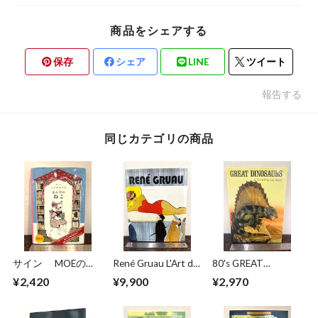
商品をシェアする
保存
シェア
LINE
ツイート
報告する
同じカテゴリの商品
サイン MOEのえ
René Gruau L'Art de
80's GREAT
ほん ほんやのね
la Publicité / The Art
DINOSAURS A Troll
¥2,420
¥9,900
¥2,970
こ ヒグチユウコ
of Advertising
Pop−Up Book