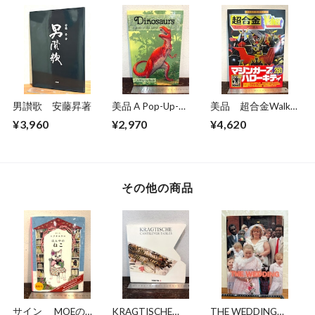
男讃歌 安藤昇著
美品 A Pop-Up-
美品 超合金Walkar
Book Dinosaurs
ウォーカー 超合金
¥3,960
¥2,970
¥4,620
Giants of the Earth
誕生40周年記念
その他の商品
サイン MOEのえ
KRAGTISCHE
THE WEDDING