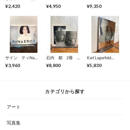
ほん ほんやのね
Cantilever Tables
PHOTOGRAPHS BY
¥2,420
¥4,950
¥9,350
こ ヒグチユウコ
NICK
WAPLINGTON
サイン ティNa
石内 都 2冊
Karl Lagerfeld
EROス BY KISHIN
爪/手・足・肉・体
Amanda Harlech
¥3,960
¥8,800
¥5,830
玉城ティナ 篠山紀
Hiromi 1955
VISIONS AND A
信
DECISION
カテゴリから探す
アート
写真集