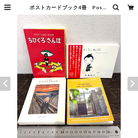
ポストカードブック4冊 Post card Book | zbooks