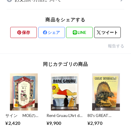
商品をシェアする
保存
シェア
LINE
ツイート
報告する
同じカテゴリの商品
サイン MOEのえ
René Gruau L'Art de
80's GREAT
ほん ほんやのね
la Publicité / The Art
DINOSAURS A Troll
¥2,420
¥9,900
¥2,970
こ ヒグチユウコ
of Advertising
Pop−Up Book