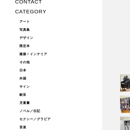
CONTACT
CATEGORY
アート
写真集
デザイン
限定本
建築 / インテリア
その他
日本
外国
サイン
献呈
児童書
ノベル／伝記
セクシー／グラビア
音楽