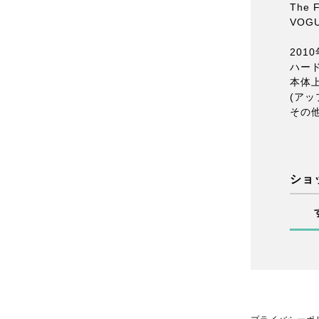
The F
VOG
2010
ハード
本体
(ア
その
ショ