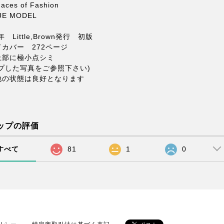
aces of Fashion
UE MODEL
年 Little,Brown発行 初版
カバー 272ページ
上部に極小点シミ
ップした写真をご参照下さい)
他の状態は良好となります
ップの評価
すべて
81
1
0