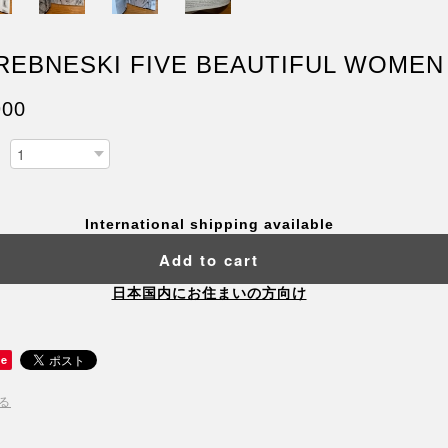
REBNESKI FIVE BEAUTIFUL WOMEN
900
International shipping available
Add to cart
日本国内にお住まいの方向け
ve
る