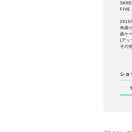
SKRE
FIVE
2010
布函
函ケ
(ア
その
ショ