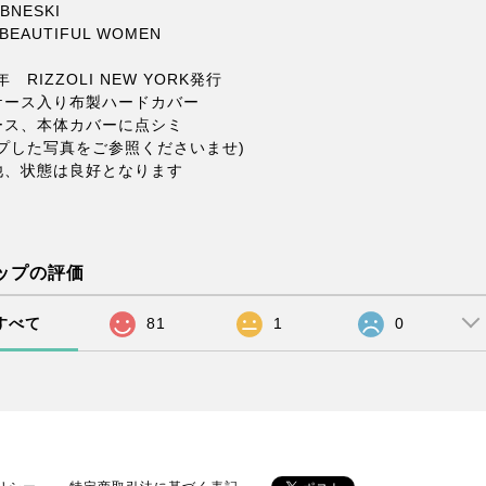
BNESKI
 BEAUTIFUL WOMEN
年 RIZZOLI NEW YORK発行
ケース入り布製ハードカバー
ース、本体カバーに点シミ
ップした写真をご参照くださいませ)
他、状態は良好となります
ップの評価
すべて
81
1
0