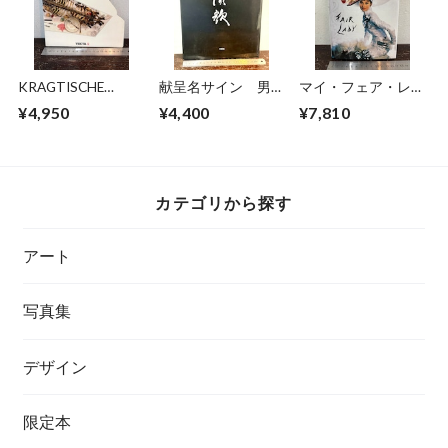
KRAGTISCHE
献呈名サイン 男讃
マイ・フェア・レデ
Cantilever Tables
歌 安藤昇 著
ィ Cecil Beaton's
¥4,950
¥4,400
¥7,810
Fair Lady
カテゴリから探す
アート
写真集
デザイン
限定本