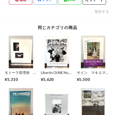
報告する
同じカテゴリの商品
モトーラ世理奈
Libertin DUNE No.5
サイン マキエマキ
撮影 沢渡朔
TRADITIONAL AND
作品集
¥5,310
¥5,620
¥5,500
TRANSCEND