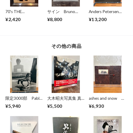
70's THE
サイン Bruno
Anders Petersen
CARIBBEAN
Bourel BUDAPEST
FOTOGRAFIER
¥2,420
¥8,800
¥13,200
1989-2014
Photographs 1966-
1996
その他の商品
限定3000部 Pablo
大木昭夫写真集 真
ashes and snow
Ortiz Monasterio
空の島・台湾
photographs by
¥5,940
¥5,500
¥6,930
The Last City
TAIWAN1971〜
Gregory Colbert
1978