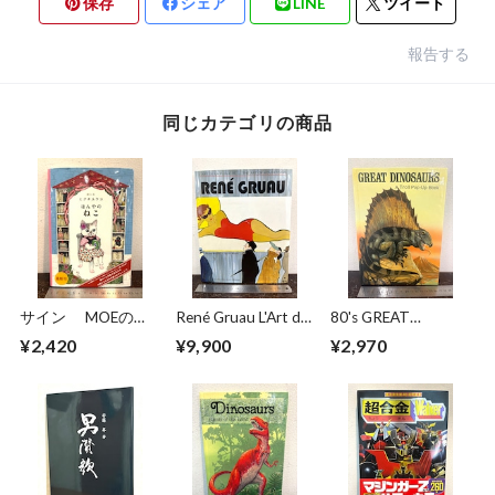
保存
シェア
LINE
ツイート
報告する
同じカテゴリの商品
サイン MOEのえ
René Gruau L'Art de
80's GREAT
ほん ほんやのね
la Publicité / The Art
DINOSAURS A Troll
¥2,420
¥9,900
¥2,970
こ ヒグチユウコ
of Advertising
Pop−Up Book