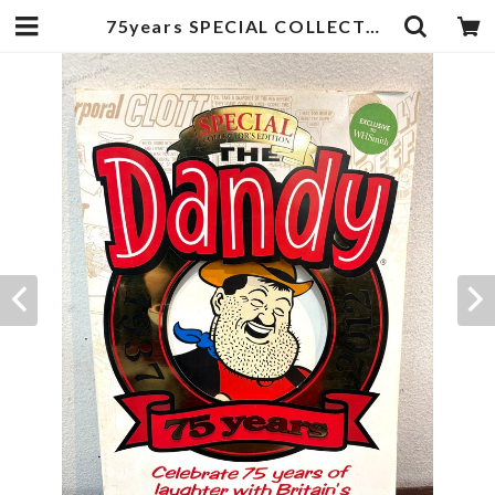
75years SPECIAL COLLECTOR'S EDITION THE DANDY | zbooks