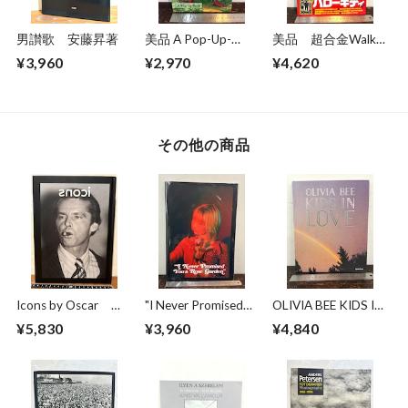
男讃歌 安藤昇著
美品 A Pop-Up-
美品 超合金Walkar
Book Dinosaurs
ウォーカー 超合金
¥3,960
¥2,970
¥4,620
Giants of the Earth
誕生40周年記念
その他の商品
Icons by Oscar
"I Never Promised
OLIVIA BEE KIDS IN
The works of
You Rose Garden"
LOVE
¥5,830
¥3,960
¥4,840
photographer Oscar
CHLOE SHEPPARD
Abolafia