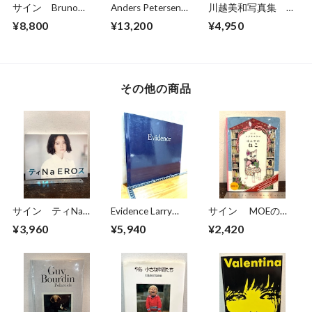
サイン Bruno
Anders Petersen
川越美和写真集 夢
Bourel BUDAPEST
FOTOGRAFIER
だけ見てる
¥8,800
¥13,200
¥4,950
1989-2014
Photographs 1966-
1996
その他の商品
サイン ティNa
Evidence Larry
サイン MOEのえ
EROス BY KISHIN
Sultan/Mike Mandel
ほん ほんやのね
¥3,960
¥5,940
¥2,420
玉城ティナ 篠山紀
こ ヒグチユウコ
信